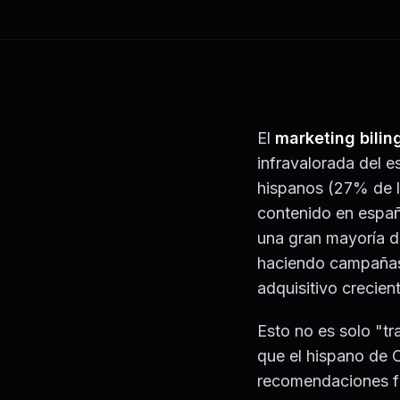
El
marketing bilin
infravalorada del e
hispanos (27% de l
contenido en españ
una gran mayoría d
haciendo campañas
adquisitivo crecien
Esto no es solo "tr
que el hispano de 
recomendaciones fa