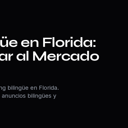
üe en Florida:
r al Mercado
g bilingüe en Florida.
 anuncios bilingües y