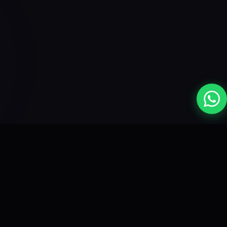
Optimización de Google Business
Profile
Optimizamos cada detalle de tu perfil: categorías,
descripción, fotos, horarios, atributos y posts
semanales. Google premia perfiles completos con
mejor posicionamiento.